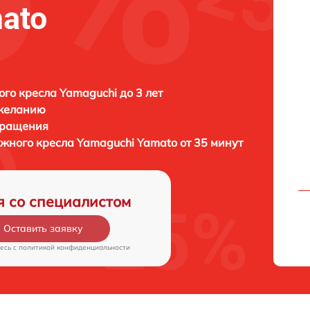
ato
го кресла Yamaguchi до 3 лет
 желанию
бращения
ажного кресла
Yamaguchi Yamato от 35 минут
я со специалистом
Оставить заявку
есь c
политикой конфиденциальности