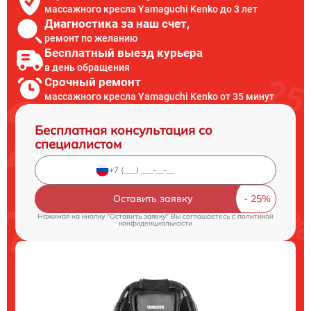
массажного кресла Yamaguchi Kenko до 3 лет
Диагностика за наш счет,
ремонт по желанию
Бесплатный выезд курьера
в день обращения
Срочный ремонт
массажного кресла Yamaguchi Kenko от 35 минут
Бесплатная консультация со
специалистом
Оставить заявку
Нажимая на кнопку "Оставить заявку" Вы соглашаетесь c
политикой
конфиденциальности