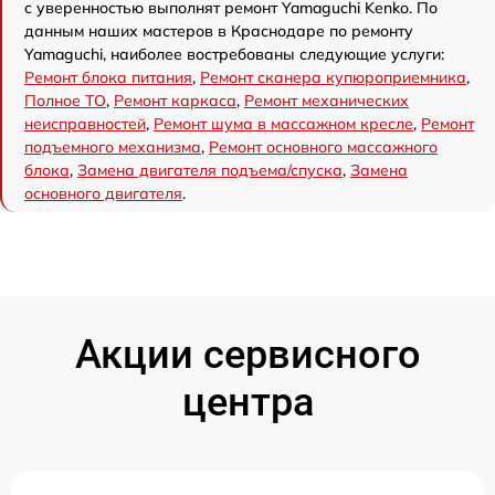
с уверенностью выполнят ремонт Yamaguchi Kenko. По
данным наших мастеров в Краснодаре по ремонту
Yamaguchi, наиболее востребованы следующие услуги:
Ремонт блока питания
,
Ремонт сканера купюроприемника
,
Полное ТО
,
Ремонт каркаса
,
Ремонт механических
неисправностей
,
Ремонт шума в массажном кресле
,
Ремонт
подъемного механизма
,
Ремонт основного массажного
блока
,
Замена двигателя подъема/спуска
,
Замена
основного двигателя
.
Акции сервисного
центра