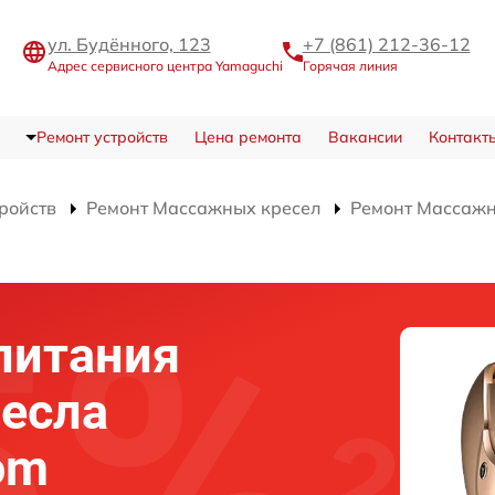
ул. Будённого, 123
+7 (861) 212-36-12
Адрес сервисного центра Yamaguchi
Горячая линия
Ремонт устройств
Цена ремонта
Вакансии
Контакт
тройств
Ремонт Массажных кресел
Ремонт Массажн
питания
есла
om