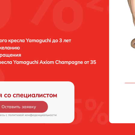
го кресла Yamaguchi до 3 лет
 желанию
бращения
ресла
Yamaguchi Axiom Champagne от 35
я со специалистом
Оставить заявку
есь c
политикой конфиденциальности