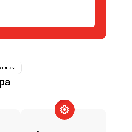
онтакты
ра