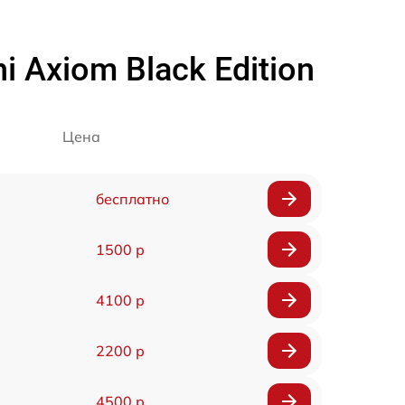
Axiom Black Edition
Цена
бесплатно
1500 р
4100 р
2200 р
4500 р