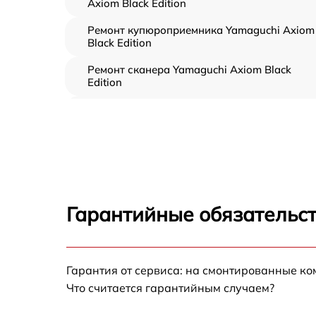
Axiom Black Edition
Ремонт купюроприемника Yamaguchi Axiom
Black Edition
Ремонт сканера Yamaguchi Axiom Black
Edition
Ремонт электропроводки Yamaguchi Axiom
Black Edition
Ремонт пульта управления Yamaguchi Axio
Black Edition
Ремонт пневмосистемы Yamaguchi Axiom
Black Edition
Гарантийные обязательст
Ремонт пневмокамеры Yamaguchi Axiom
Black Edition
Замена сканера Yamaguchi Axiom Black
Гарантия от сервиса: на смонтированные к
Edition
Что считается гарантийным случаем?
Замена блока питания Yamaguchi Axiom