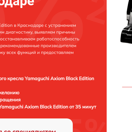
нодаре
dition в Краснодаре с устранением
м диагностику, выявляем причины
восстанавливаем работоспособность
и рекомендованные производителем
рку всех функций и предоставляем
го кресла Yamaguchi Axiom Black Edition
 желанию
бращения
amaguchi Axiom Black Edition от 35 минут
я со специалистом