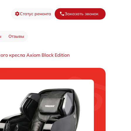
Статус ремонта
Заказать звонок
ы
Отзывы
го кресла Axiom Black Edition