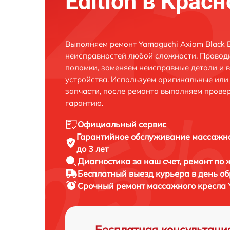
Edition в Крас
Выполняем ремонт Yamaguchi Axiom Black E
неисправностей любой сложности. Проводи
поломки, заменяем неисправные детали и 
устройства. Используем оригинальные ил
запчасти, после ремонта выполняем прове
гарантию.
Официальный сервис
Гарантийное обслуживание
массажно
до 3 лет
Диагностика за наш счет,
ремонт по
Бесплатный выезд курьера
в день о
Срочный ремонт
массажного кресла Y
Бесплатная консультаци